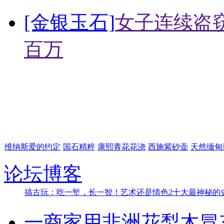
[金银玉石]
女子连续盗窃
百万
维纳斯爱的约定
国石精粹
康熙青花花浇
西施紫砂壶
天然缅甸
论坛
博客
搞古玩：吃一堑，长一智！
艺术还是情色2
十大最神秘的
一商家用非洲花梨木冒