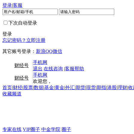
登录
|
客服
下次自动登录
登录
忘记密码？
立即注册
其它账号登录：
新浪
QQ
微信
手机网
财经号
退出
在线咨询
|
客服帮助
手机网
财经号
欢迎您，
首页
|
财经
|
股票
|
数据
|
基金
|
黄金
|
外汇
|
期货
|
现货
|
期指
|
港股
|
理财
|
收
收藏频道
专家在线
VIP圈子
中金学院
圈子