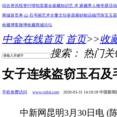
综合资讯
投资行情
拍卖展会
鉴藏知识
艺 术 家
藏界人物
专题活动
商城首页
寿 山 石
书画艺术
古董文玩
瓷器紫砂
邮品钱币
珠宝玉器
收藏博客
微博
收藏商城
论坛
中金在线首页
首页
>>
收
搜索：
热门关
女子连续盗窃玉石及毛
手机免费访问
www.cnfol.com
2020-03-31 14:10:18
中国新闻
中新网昆明3月30日电 (陈