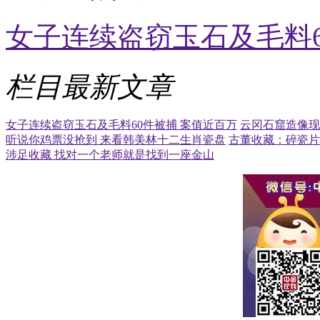
女子连续盗窃玉石及毛料6
栏目最新文章
女子连续盗窃玉石及毛料60件被捕 案值近百万
云冈石窟造像现
听说你鸡票没抢到 来看韩美林十二生肖瓷盘
古董收藏：碎瓷片
涉足收藏 找对一个老师就是找到一座金山